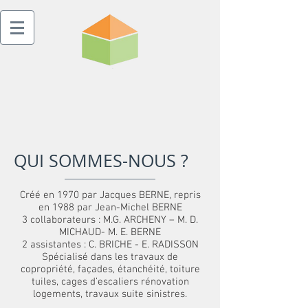
CABINET BERNE
Economie de la construction -
Maîtrise d'oeuvre - Coordination SPS
QUI SOMMES-NOUS ?
Créé en 1970 par Jacques BERNE, repris
en 1988 par Jean-Michel BERNE
3 collaborateurs : M.G. ARCHENY – M. D.
MICHAUD- M. E. BERNE
2 assistantes : C. BRICHE - E. RADISSON
Spécialisé dans les travaux de
copropriété, façades, étanchéité, toiture
tuiles, cages d’escaliers rénovation
logements, travaux suite sinistres.